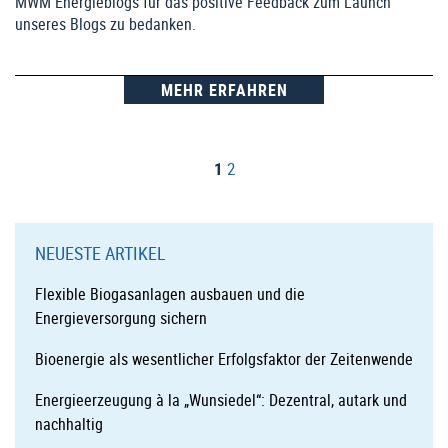
MWM Energieblogs für das positive Feedback zum Launch
unseres Blogs zu bedanken.
MEHR ERFAHREN
Seite
Seite
Nächste
1
2
Seite
NEUESTE ARTIKEL
Flexible Biogasanlagen ausbauen und die
Energieversorgung sichern
Bioenergie als wesentlicher Erfolgsfaktor der Zeitenwende
Energieerzeugung à la „Wunsiedel“: Dezentral, autark und
nachhaltig