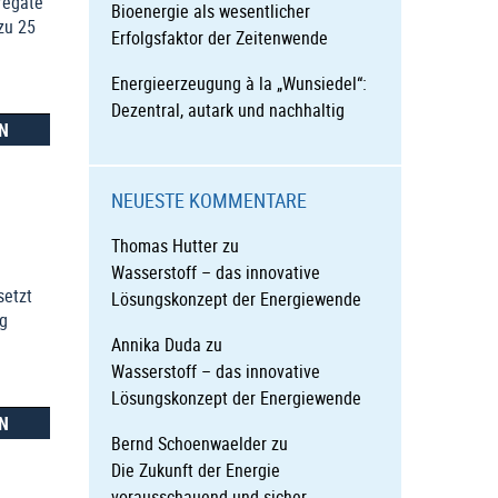
regate
Bioenergie als wesentlicher
zu 25
Erfolgsfaktor der Zeitenwende
Energieerzeugung à la „Wunsiedel“:
Dezentral, autark und nachhaltig
N
NEUESTE KOMMENTARE
Thomas Hutter
zu
Wasserstoff – das innovative
setzt
Lösungskonzept der Energiewende
g
Annika Duda
zu
Wasserstoff – das innovative
Lösungskonzept der Energiewende
N
Bernd Schoenwaelder
zu
Die Zukunft der Energie
vorausschauend und sicher