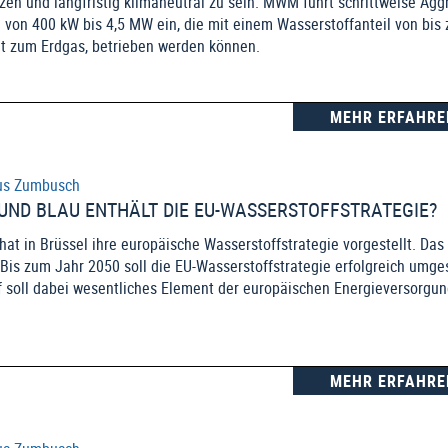
zen und langfristig klimaneutral zu sein. MWM führt schrittweise Agg
 von 400 kW bis 4,5 MW ein, die mit einem Wasserstoffanteil von bis 
t zum Erdgas, betrieben werden können.
MEHR ERFAHRE
us Zumbusch
 UND BLAU ENTHÄLT DIE EU-WASSERSTOFFSTRATEGIE?
at in Brüssel ihre europäische Wasserstoffstrategie vorgestellt. Das
 Bis zum Jahr 2050 soll die EU-Wasserstoffstrategie erfolgreich umge
 soll dabei wesentliches Element der europäischen Energieversorgun
MEHR ERFAHRE