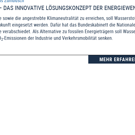
us Zumbusch
– DAS INNOVATIVE LÖSUNGSKONZEPT DER ENERGIEWE
 sowie die angestrebte Klimaneutralität zu erreichen, soll Wasserstof
ukunft eingesetzt werden. Dafür hat das Bundeskabinett die National
 verabschiedet. Als Alternative zu fossilen Energieträgern soll Wasse
O
-Emissionen der Industrie und Verkehrsmobilität senken.
2
MEHR ERFAHRE