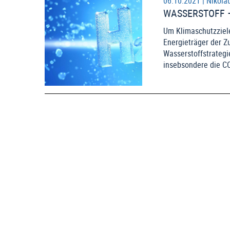
06.10.2021 |
Nikola
WASSERSTOFF 
Um Klimaschutzziele
Energieträger der Z
Wasserstoffstrategie
insebsondere die C